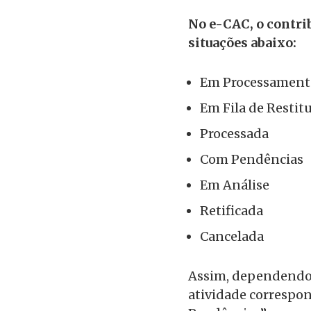
No e-CAC, o contri
situações abaixo:
Em Processament
Em Fila de Restit
Processada
Com Pendências
Em Análise
Retificada
Cancelada
Assim, dependendo 
atividade correspon