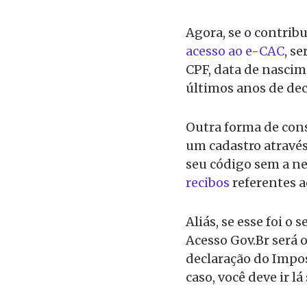
Agora, se o contrib
acesso ao e-CAC
, s
CPF, data de nascim
últimos anos de dec
Outra forma de cons
um cadastro atravé
seu código sem a n
recibos
referentes a
Aliás, se esse foi o
Acesso Gov.Br será 
declaração do Impost
caso, você deve ir l