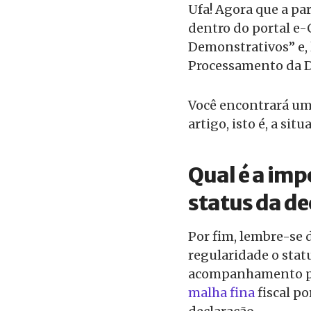
Ufa! Agora que a pa
dentro do portal e-
Demonstrativos” e, 
Processamento da D
Você encontrará um
artigo, isto é, a si
Qual é a im
status da de
Por fim, lembre-se
regularidade o statu
acompanhamento po
malha fina
fiscal p