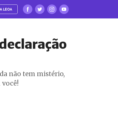
A LEOA
declaração
da não tem mistério,
a você!