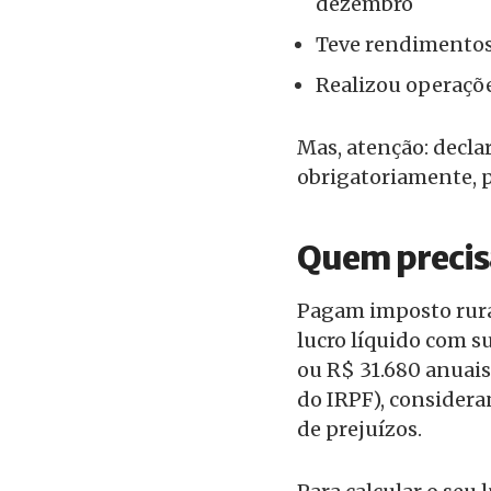
dezembro
Teve rendimentos 
Realizou operaçõe
Mas, atenção: declar
obrigatoriamente, 
Quem precis
Pagam imposto rura
lucro líquido com s
ou R$ 31.680 anuais
do IRPF), consider
de prejuízos.