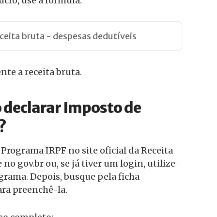
lucro, use a fórmula:
eceita bruta - despesas dedutíveis
te a receita bruta.
 declarar Imposto de
?
Programa IRPF no site oficial da Receita
 no gov.br ou, se já tiver um login, utilize-
ograma. Depois, busque pela ficha
ara preenchê-la.