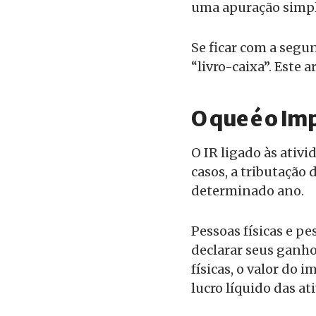
uma apuração simpli
Se ficar com a seg
“livro-caixa”. Este 
O que é o Im
O IR ligado às ativi
casos, a tributação 
determinado ano.
Pessoas físicas e p
declarar seus ganhos
físicas, o valor do 
lucro líquido das at