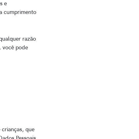
s e
ara cumprimento
 qualquer razão
, você pode
 crianças, que
 Dados Pessoais