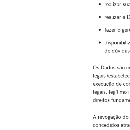
realizar s
realizar a
fazer o ge
disponibili
de dúvidas
Os Dados são co
legais (estabel
execução de con
legais; legítimo
direitos fundam
A revogação do 
concedidos atra