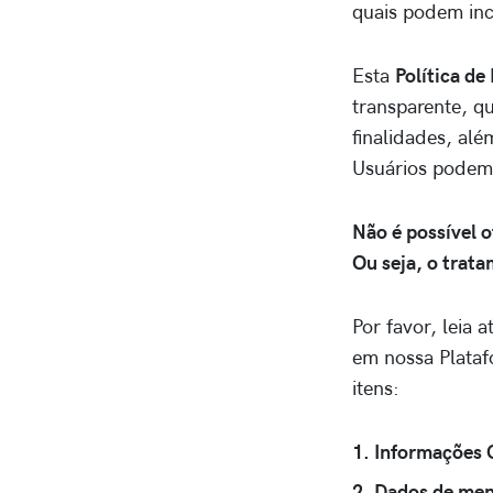
quais podem inc
Esta
Política de
transparente, q
finalidades, al
Usuários podem 
Não é possível o
Ou seja, o trata
Por favor, leia 
em nossa Platafo
itens:
1. Informações 
2. Dados de men