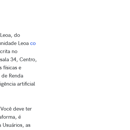
 Leoa, do
unidade Leoa
co
scrita no
ala 34, Centro,
 físicas e
o de Renda
ência artificial
 Você deve ter
aforma, é
 Usuários, as