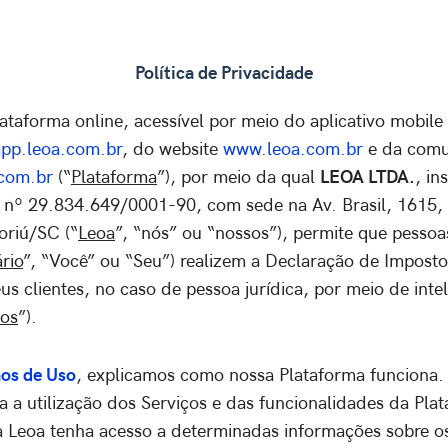
Política de Privacidade
ataforma online, acessível por meio do aplicativo mobile
app.leoa.com.br
, do website
www.leoa.com.br
e da com
com.br
(“
Plataforma
”), por meio da qual
LEOA LTDA.
, in
º 29.834.649/0001-90, com sede na Av. Brasil, 1615, s
oriú/SC (“
Leoa
”, “nós” ou “nossos”), permite que pessoas
rio
”, “Você” ou “Seu”) realizem a Declaração de Impost
us clientes, no caso de pessoa jurídica, por meio de intelig
ços
”).
os de Uso
, explicamos como nossa Plataforma funciona.
 a utilização dos Serviços e das funcionalidades da Plat
a Leoa tenha acesso a determinadas informações sobre os