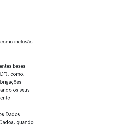
s como inclusão
entes bases
PD”), como:
brigações
itando os seus
mento.
dos Dados
 Dados, quando