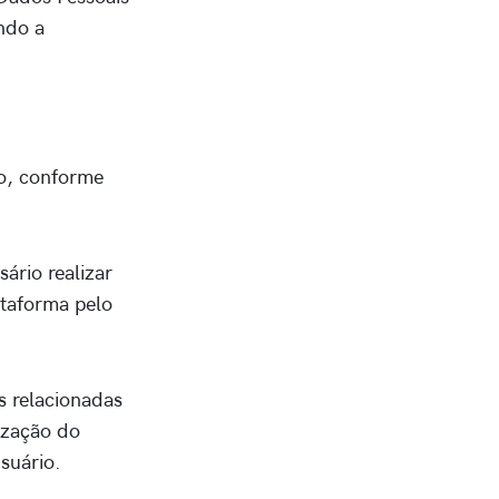
ndo a
ro, conforme
ário realizar
ataforma pelo
s relacionadas
ização do
suário.