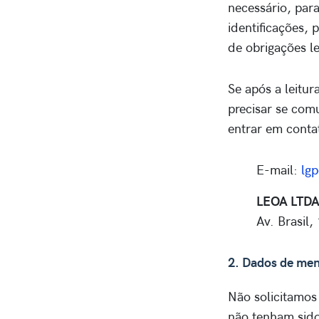
necessário, para
identificações, 
de obrigações l
Se após a leitur
precisar se com
entrar em conta
E-mail:
lg
LEOA LTDA
Av. Brasil
2. Dados de men
Não solicitamos
não tenham sido