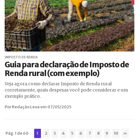
IMPOSTO DE RENDA
Guia para declaração de Imposto de
Renda rural (com exemplo)
Veja agora como declarar Imposto de Renda rural
corretamente, quais despesas você pode considerar e um
exemplo prático.
Por Redação Leoa em 07/05/2025
Pág. 1 de 60
1
2
3
4
5
6
7
8
9
10
»