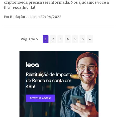
criptomoeda precisa ser informada. Nós ajudamos você a
tirar essa dúvida!
Por Redação Leoa em 29/04/2022
Pág. 1 de 6
1
2
3
4
5
6
»