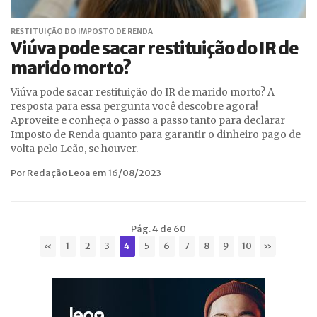
RESTITUIÇÃO DO IMPOSTO DE RENDA
Viúva pode sacar restituição do IR de
marido morto?
Viúva pode sacar restituição do IR de marido morto? A
resposta para essa pergunta você descobre agora!
Aproveite e conheça o passo a passo tanto para declarar
Imposto de Renda quanto para garantir o dinheiro pago de
volta pelo Leão, se houver.
Por Redação Leoa em 16/08/2023
Pág. 4 de 60
«
1
2
3
4
5
6
7
8
9
10
»