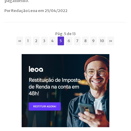
pagamento.
Por Redação Leoa em 25/04/2022
Pág. 5 de 13
«
1
2
3
4
5
6
7
8
9
10
»