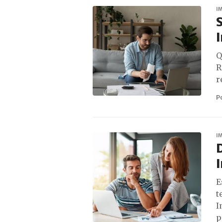
I
S
Q
R
r
P
I
D
E
t
I
p