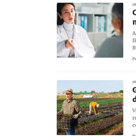
I
A
I
B
P
I
G
V
r
c