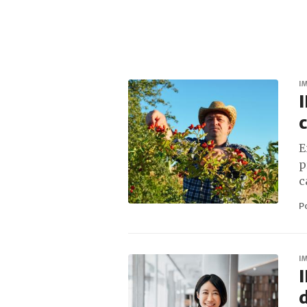
I
I
E
p
c
P
I
d