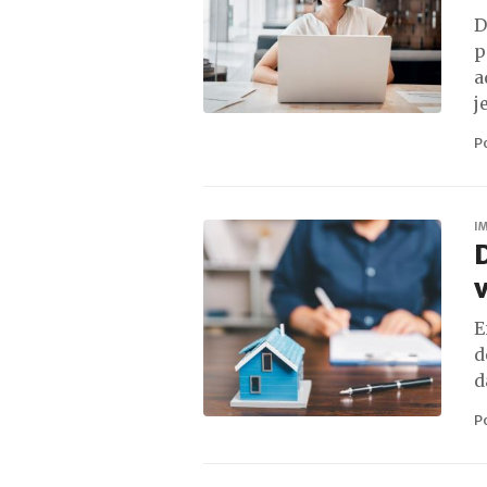
D
p
a
j
P
I
D
v
E
d
d
P