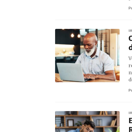
P
I
O
d
V
r
n
d
P
I
E
R