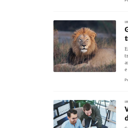
P
I
G
t
E
t
a
e
P
I
V
d