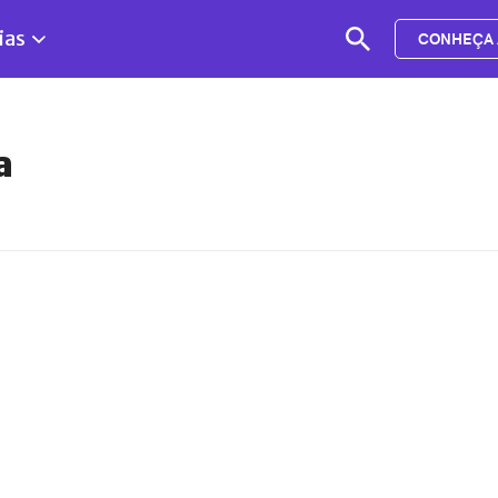
ias
CONHEÇA 
a