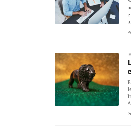
S
a
e
a
P
I
e
E
l
I
A
P