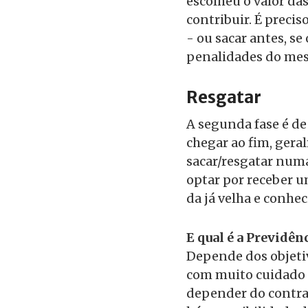
escolheu o valor das
contribuir. É preci
- ou sacar antes, se
penalidades do me
Resgatar
A segunda fase é d
chegar ao fim, gera
sacar/resgatar numa
optar por receber 
da já velha e conhe
E qual é a Previdên
Depende dos objetiv
com muito cuidado o
depender do contrat