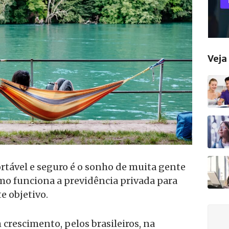
Vej
rtável e seguro é o sonho de muita gente
omo funciona a previdência privada para
e objetivo.
crescimento, pelos brasileiros, na