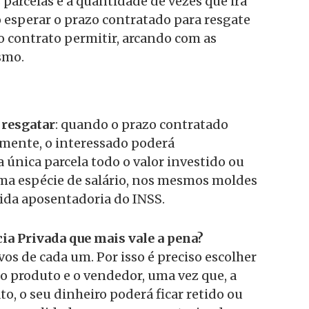
 parcelas e a quantidade de vezes que irá
so esperar o prazo contratado para resgate
 o contrato permitir, arcando com as
smo.
e
resgatar
: quando o prazo contratado
lmente, o interessado poderá
 única parcela todo o valor investido ou
uma espécie de salário, nos mesmos moldes
cida aposentadoria do INSS.
cia Privada que mais vale a pena?
os de cada um. Por isso é preciso escolher
 produto e o vendedor, uma vez que, a
o, o seu dinheiro poderá ficar retido ou