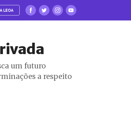
A LEOA
Privada
sca um futuro
erminações a respeito