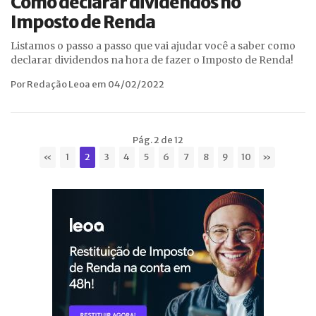
Como declarar dividendos no
Imposto de Renda
Listamos o passo a passo que vai ajudar você a saber como
declarar dividendos na hora de fazer o Imposto de Renda!
Por Redação Leoa em 04/02/2022
Pág. 2 de 12
«
1
2
3
4
5
6
7
8
9
10
»