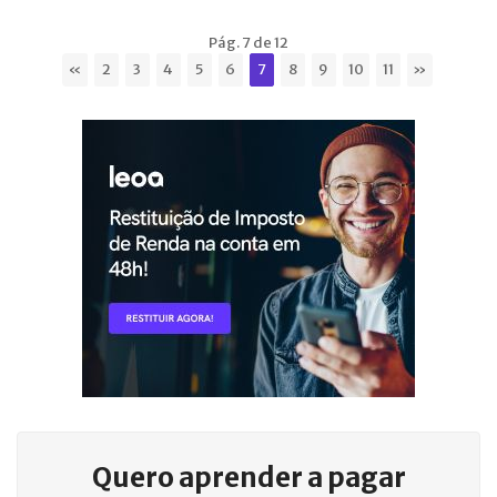
Pág. 7 de 12
«
2
3
4
5
6
7
8
9
10
11
»
Quero aprender a
pagar