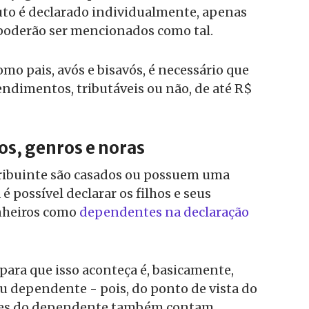
buto é declarado individualmente, apenas
 poderão ser mencionados como tal.
mo pais, avós e bisavós, é necessário que
ndimentos, tributáveis ou não, de até R$
os, genros e noras
tribuinte são casados ou possuem uma
 é possível declarar os filhos e seus
nheiros como
dependentes na declaração
 para que isso aconteça é, basicamente,
seu dependente - pois, do ponto de vista do
tes do dependente também contam.