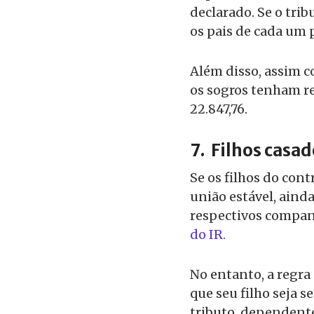
declarado. Se o tri
os pais de cada um
Além disso, assim co
os sogros tenham re
22.847,76.
7.
Filhos casad
Se os filhos do con
união estável, ainda
respectivos compa
do IR.
No entanto, a regra
que seu filho seja 
tributo, dependen