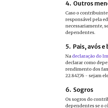
4.
Outros men
Caso o contribuinte 
responsável pela ed
necessariamente, se
dependentes.
5.
Pais, avós e 
Na
declaração do I
declarar como depen
rendimento dos fam
22.847,76 - sejam el
6.
Sogros
Os sogros do contr
dependentes se o 