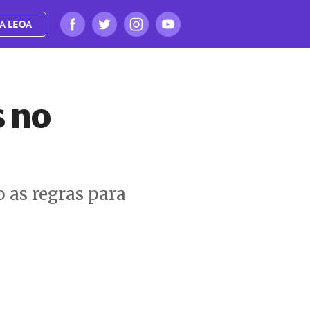
A LEOA
 no
 as regras para