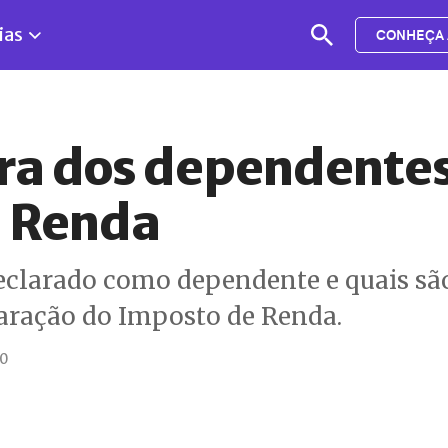
ias
CONHEÇA 
gra dos dependentes
e Renda
eclarado como dependente e quais são
laração do Imposto de Renda.
20