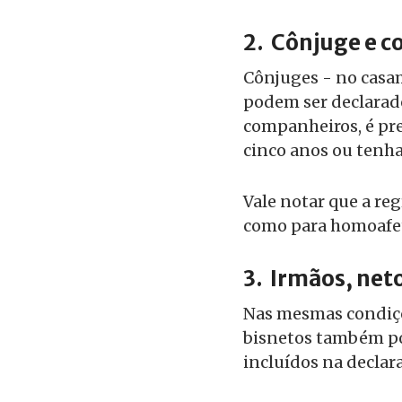
2.
Cônjuge e c
Cônjuges - no casa
podem ser declarad
companheiros, é pre
cinco anos ou tenh
Vale notar que a reg
como para homoafet
3.
Irmãos, neto
Nas mesmas condiçõe
bisnetos também p
incluídos na declara