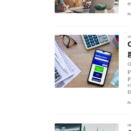
e
P
G
O
g
O
p
p
c
f
P
I