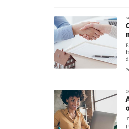
G
C
n
E
i
d
P
G
A
o
T
p