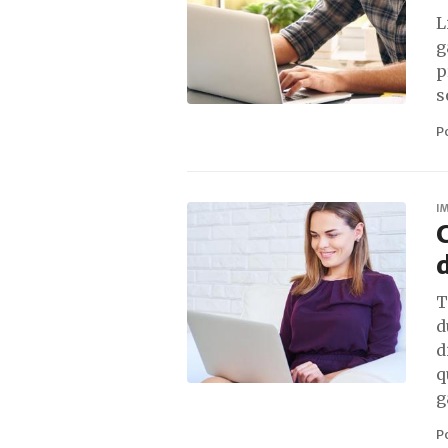
L
g
p
s
P
I
C
d
T
d
d
q
g
P