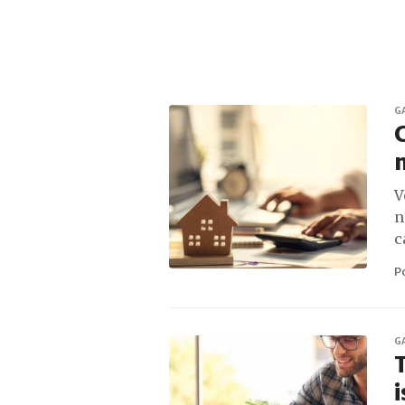
G
C
V
n
c
P
G
T
i