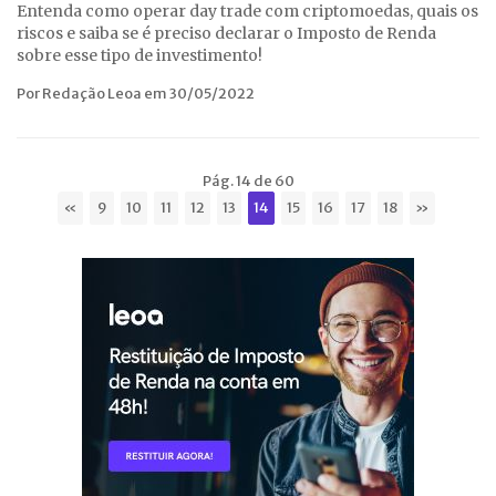
Entenda como operar day trade com criptomoedas, quais os
riscos e saiba se é preciso declarar o Imposto de Renda
sobre esse tipo de investimento!
Por Redação Leoa em 30/05/2022
Pág. 14 de 60
«
9
10
11
12
13
14
15
16
17
18
»