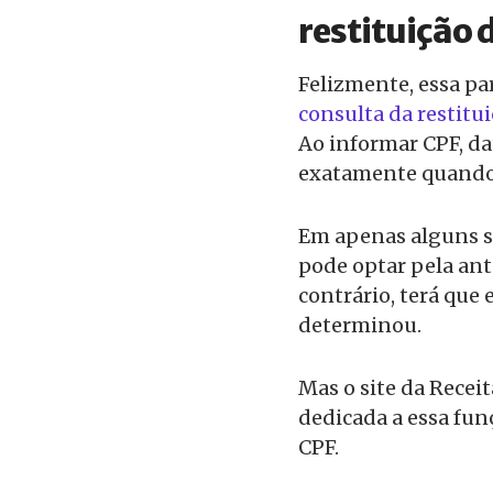
restituição
Felizmente, essa par
consulta da restitu
Ao informar CPF, da
exatamente quando v
Em apenas alguns se
pode optar pela an
contrário, terá que
determinou.
Mas o site da Rece
dedicada a essa funç
CPF.