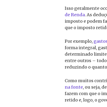
Isso geralmente oco
de Renda
. As deduç
imposto e podem fa
que o imposto retid
Por exemplo,
gasto
forma integral, ga
determinado limite
entre outros – todo
reduzindo o quanto
Como muitos contr
na fonte
, ou seja, 
fazem com que o imp
retido e, logo, o go