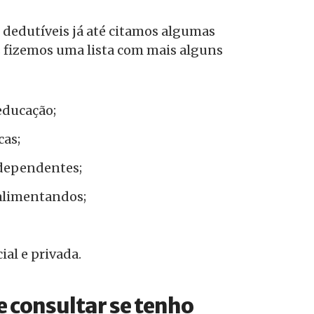
dedutíveis já até citamos algumas
 fizemos uma lista com mais alguns
educação;
cas;
dependentes;
alimentandos;
ial e privada.
 consultar se tenho