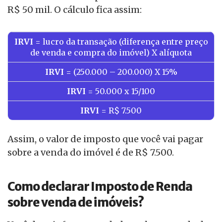
R$ 50 mil. O cálculo fica assim:
IRVI
= lucro da transação (diferença entre preço
de venda e compra do imóvel) X alíquota
IRVI
= (250.000 – 200.000) X 15%
IRVI
= 50.000 x 15/100
IRVI
= R$ 7.500
Assim, o valor de imposto que você vai pagar
sobre a venda do imóvel é de R$ 7.500.
Como declarar Imposto de Renda
sobre venda de imóveis?