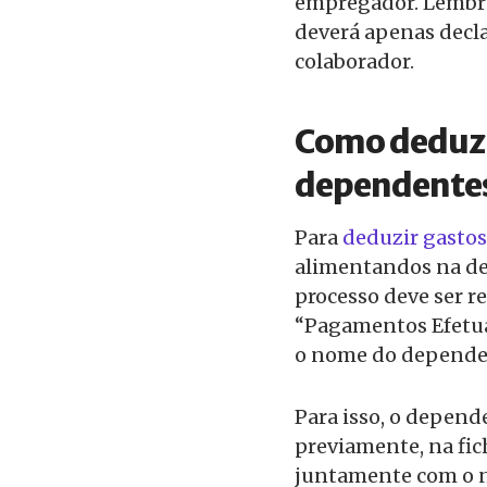
empregador. Lembra
deverá apenas decla
colaborador.
Como deduzi
dependentes
Para
deduzir gasto
alimentandos na de
processo deve ser re
“Pagamentos Efetu
o nome do depende
Para isso, o depen
previamente, na fi
juntamente com o n