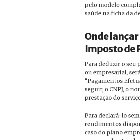
pelo modelo complet
saúde na ficha da d
Onde lançar 
Imposto de 
Para deduzir o seu p
ou empresarial, será
“Pagamentos Efetuad
seguir, o CNPJ, o n
prestação do serviço
Para declará-lo sem
rendimentos dispon
caso do plano empre