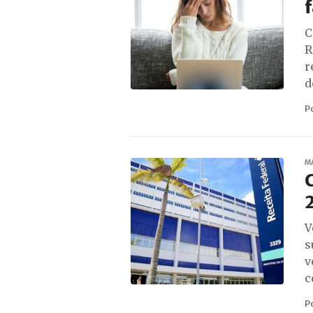
f
C
R
r
d
P
M
C
V
s
v
c
P