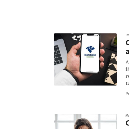
I
A
f
r
n
P
M
C