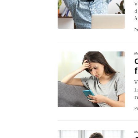
V
d
à
P
M
C
f
V
I
r
P
M