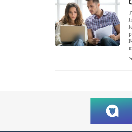
C
T
I
l
p
F
m
P