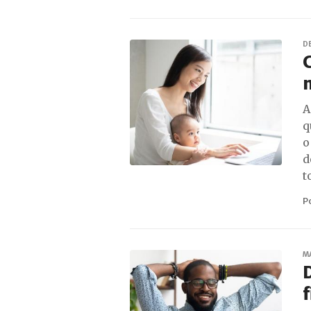
D
C
A
q
o
d
t
P
M
D
f