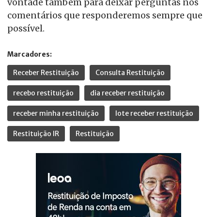
vontade também para deixar perguntas nos
comentários que responderemos sempre que
possível.
Marcadores:
Receber Restituição
Consulta Restituição
recebo restituição
dia receber restituição
receber minha restituição
lote receber restituição
Restituição IR
Restituição