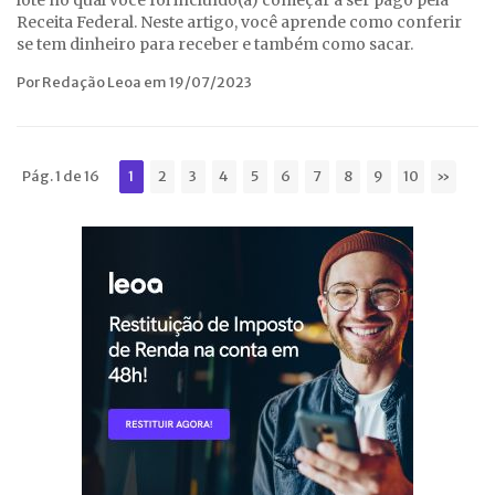
lote no qual você foi incluído(a) começar a ser pago pela
Receita Federal. Neste artigo, você aprende como conferir
se tem dinheiro para receber e também como sacar.
Por Redação Leoa em 19/07/2023
Pág. 1 de 16
1
2
3
4
5
6
7
8
9
10
»