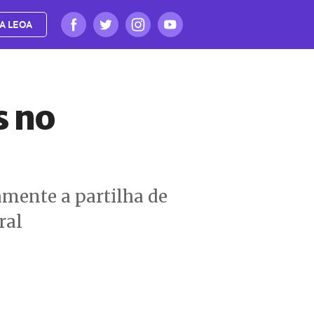
A LEOA
s no
amente a partilha de
ral