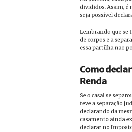
divididos. Assim, é 
seja possível decla
Lembrando que se ti
de corpos e a separa
essa partilha não po
Como declar
Renda
Se o casal se separ
teve a separação ju
declarando da mes
casamento ainda exi
declarar no Imposto