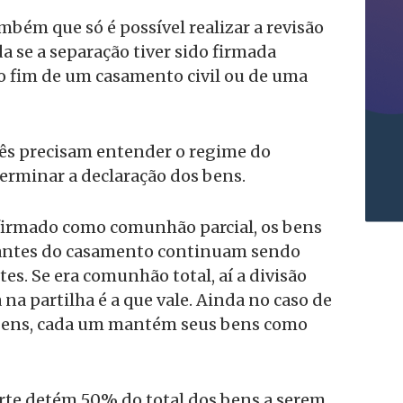
ém que só é possível realizar a revisão
 se a separação tiver sido firmada
 o fim de um casamento civil ou de uma
ês precisam entender o regime do
erminar a declaração dos bens.
 firmado como comunhão parcial, os bens
antes do casamento continuam sendo
es. Se era comunhão total, aí a divisão
 na partilha é a que vale. Ainda no caso de
 bens, cada um mantém seus bens como
arte detém 50% do total dos bens a serem