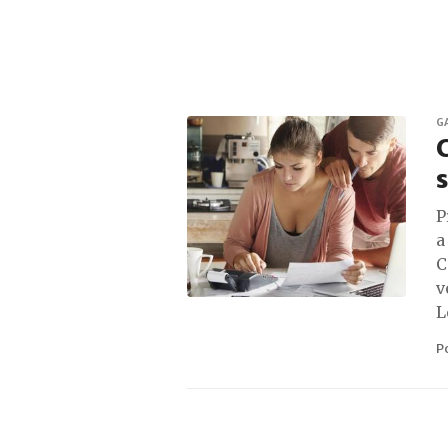
G
s
P
a
C
v
L
P