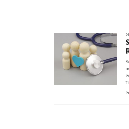
D
S
R
S
a
e
t
P