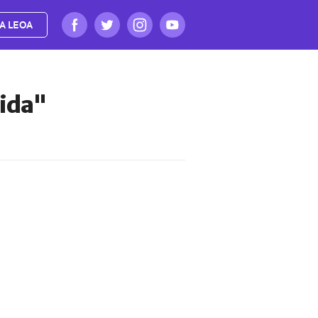
A LEOA
Vida"