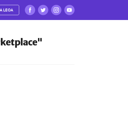
A LEOA
rketplace"