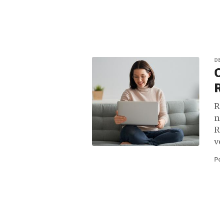
D
O
R
n
R
v
P