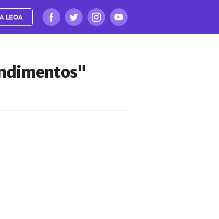
A LEOA
endimentos"