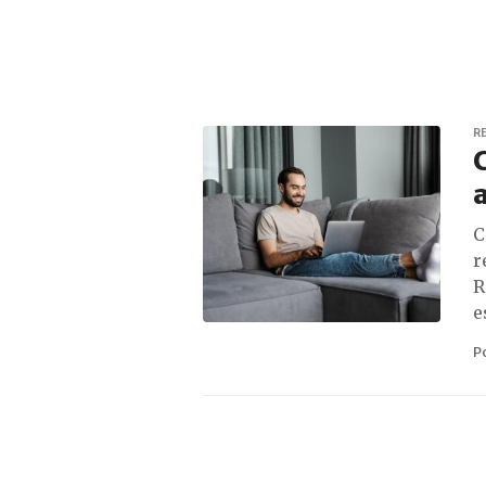
R
C
a
C
r
R
e
P