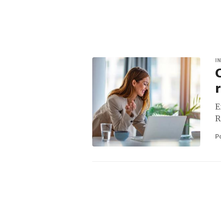
I
r
E
R
P