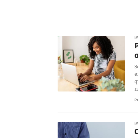
I
P
o
S
e
q
n
P
I
C