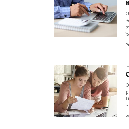
m
O
S
e
b
P
I
O
p
D
e
P