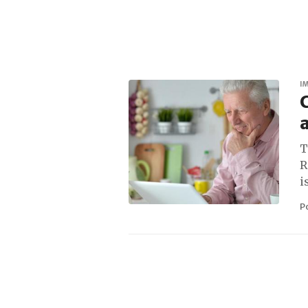
I
C
a
T
R
i
P